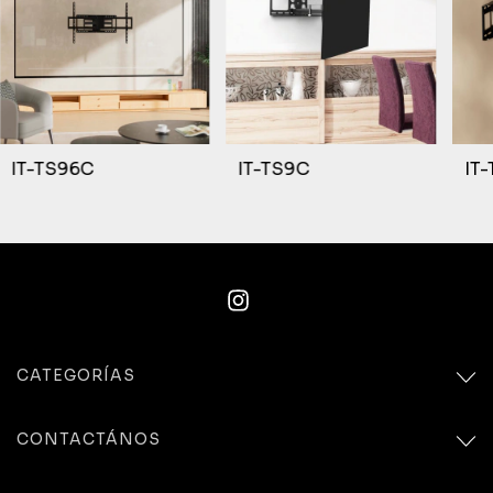
IT-TS96C
IT-TS9C
IT
CATEGORÍAS
CONTACTÁNOS