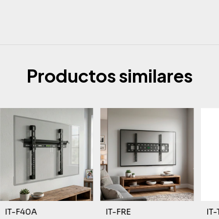
Productos similares
IT-F40A
IT-FRE
IT-