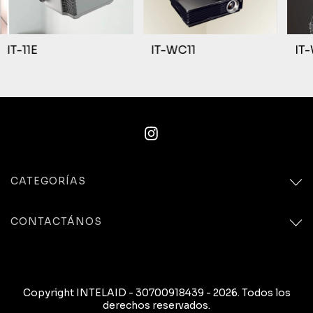
IT-11E
IT-WC11
IT
CATEGORÍAS
CONTACTÁNOS
Copyright INTELAID - 30700918439 - 2026. Todos los
derechos reservados.